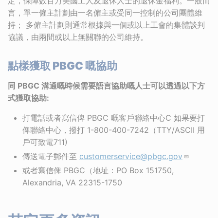
定，保障数百万美國工人及退休人士的退休金福利。一般而
言，單一僱主計劃由一名僱主或受同一控制的公司團體維
持； 多僱主計劃則通常根據與一個或以上工會的集體談判
協議，由兩間或以上無關聯的公司維持。
點樣獲取 PBGC 嘅協助
同 PBGC 溝通嘅時候需要語言協助嘅人士可以透過以下方
式獲取協助:
打電話或者寫信俾 PBGC 嘅客戶聯絡中心C 如果要打
俾聯絡中心，撥打 1-800-400-7242（TTY/ASCII 用
戶可致電711)
傳送電子郵件至
customerservice@pbgc.gov
或者寫信俾 PBGC（地址：PO Box 151750,
Alexandria, VA 22315-1750